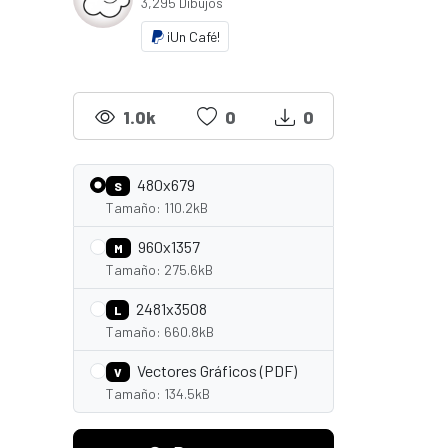
3,295 Dibujos
¡Un Café!
1.0k
0
0
480x679
S
Tamaño: 110.2kB
960x1357
M
Tamaño: 275.6kB
2481x3508
L
Tamaño: 660.8kB
Vectores Gráficos (PDF)
V
Tamaño: 134.5kB