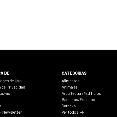
A DE
CATEGORÍAS
iones de Uso
Alimentos
a de Privacidad
Animales
os-as
Arquitectura/Edificios
Banderas/Escudos
s
Carnaval
 · Newsletter
Ver todos