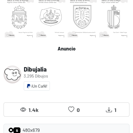
Anuncio
Dibujalia
3,295 Dibujos
¡Un Café!
1.4k
0
1
480x679
S