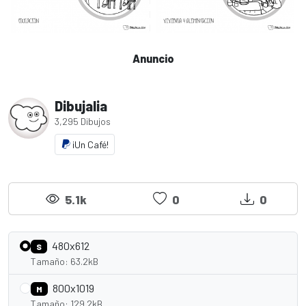
Anuncio
Dibujalia
3,295 Dibujos
¡Un Café!
5.1k
0
0
480x612
S
Tamaño: 63.2kB
800x1019
M
Tamaño: 129.2kB