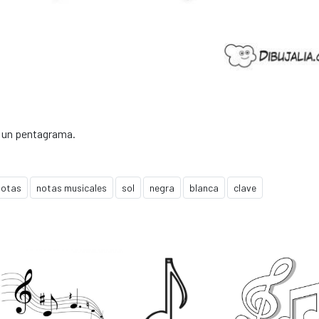
n un pentagrama.
notas
notas musicales
sol
negra
blanca
clave