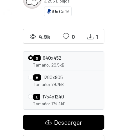
3,295 Dibujos
¡Un Café!
4.9k
0
1
640x452
S
Tamaño: 29.5kB
1280x905
M
Tamaño: 79.7kB
1754x1240
L
Tamaño: 174.4kB
Descargar