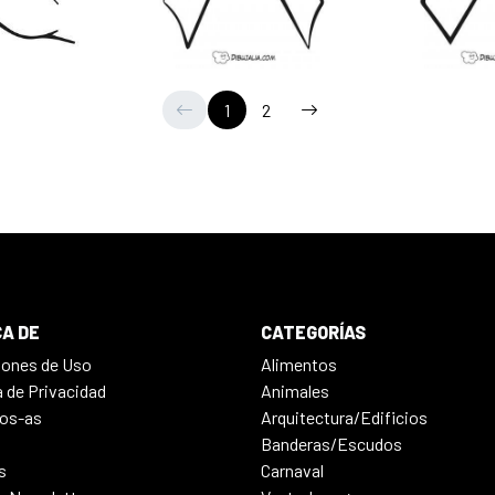
1
2
A DE
CATEGORÍAS
iones de Uso
Alimentos
a de Privacidad
Animales
os-as
Arquitectura/Edificios
Banderas/Escudos
s
Carnaval