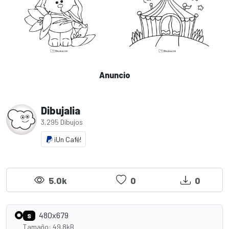
Anuncio
Dibujalia
3,295 Dibujos
¡Un Café!
5.0k
0
0
480x679
S
Tamaño: 49.8kB