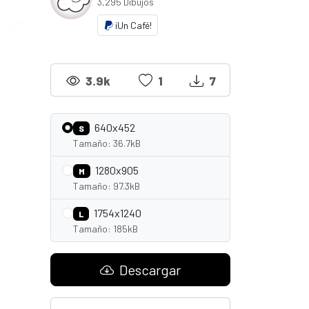
3,295 Dibujos
¡Un Café!
3.9k
1
7
640x452
S
Tamaño: 36.7kB
1280x905
M
Tamaño: 97.3kB
1754x1240
L
Tamaño: 185kB
Descargar