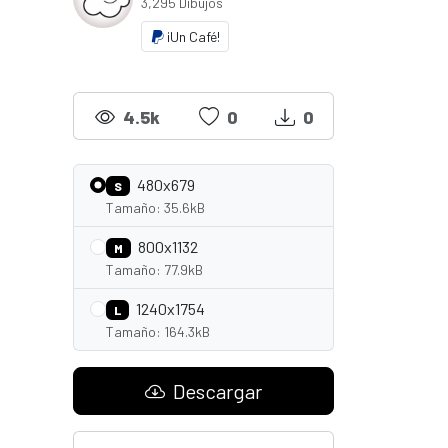
3,295 Dibujos
¡Un Café!
4.5k
0
0
480x679
S
Tamaño: 35.6kB
800x1132
M
Tamaño: 77.9kB
1240x1754
L
Tamaño: 164.3kB
Descargar