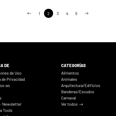
1
2
3
4
5
A DE
CATEGORÍAS
iones de Uso
Alimentos
a de Privacidad
Animales
os-as
Arquitectura/Edificios
Banderas/Escudos
s
Carnaval
 · Newsletter
Ver todos
ia Tools