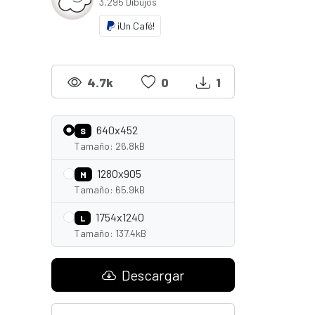
3,295 Dibujos
¡Un Café!
4.7k
0
1
640x452
S
Tamaño: 26.8kB
1280x905
M
Tamaño: 65.9kB
1754x1240
L
Tamaño: 137.4kB
Descargar