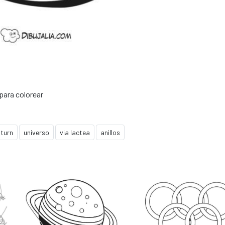
para colorear
turn
universo
via lactea
anillos