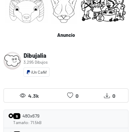
Anuncio
Dibujalia
3,295 Dibujos
¡Un Café!
4.3k
0
0
480x679
S
Tamaño: 71.5kB