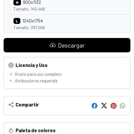
800x1132
M
Tamaño: 145.4kB
1240x1754
L
Tamaño: 397.2kB
Descargar
Licencia y Uso
Gratis para uso completo
Atribución no requerida
Compartir
Paleta de colores