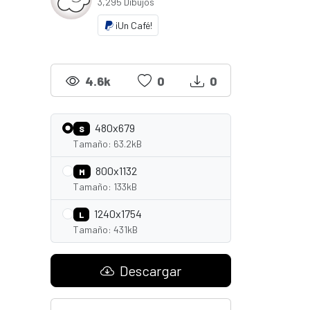
3,295 Dibujos
¡Un Café!
4.6k
0
0
480x679
S
Tamaño: 63.2kB
800x1132
M
Tamaño: 133kB
1240x1754
L
Tamaño: 431kB
Descargar