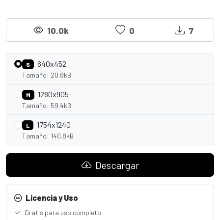
10.0k
0
7
640x452
S
Tamaño: 20.8kB
1280x905
M
Tamaño: 59.4kB
1754x1240
L
Tamaño: 140.8kB
Descargar
Licencia y Uso
Gratis para uso completo