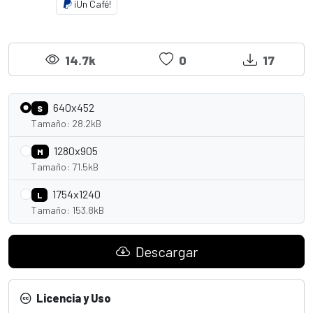
¡Un Café!
14.7k
0
17
640x452
S
Tamaño: 28.2kB
1280x905
M
Tamaño: 71.5kB
1754x1240
L
Tamaño: 153.8kB
Descargar
Licencia y Uso