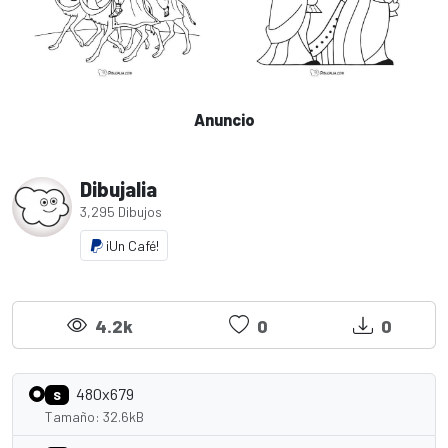
Anuncio
Dibujalia
3,295 Dibujos
¡Un Café!
4.2k
0
0
480x679
S
Tamaño: 32.6kB