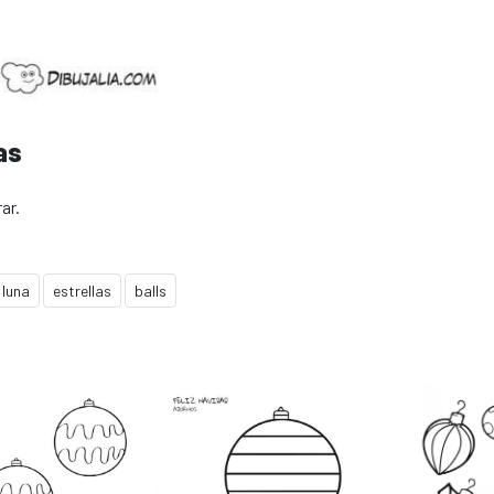
as
ar.
luna
estrellas
balls