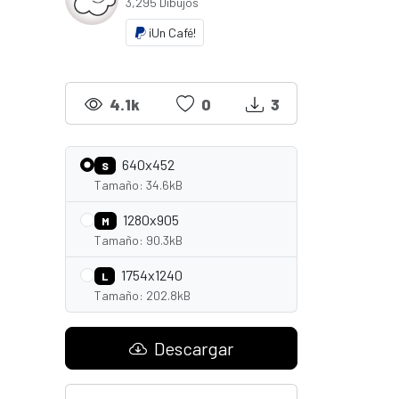
3,295 Dibujos
¡Un Café!
4.1k
0
3
640x452
S
Tamaño: 34.6kB
1280x905
M
Tamaño: 90.3kB
1754x1240
L
Tamaño: 202.8kB
Descargar