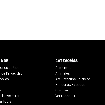
A DE
CATEGORÍAS
iones de Uso
Alimentos
a de Privacidad
Animales
os-as
Arquitectura/Edificios
Banderas/Escudos
s
Carnaval
 · Newsletter
Ver todos
ia Tools