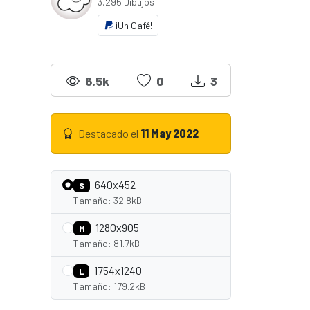
3,295 Dibujos
¡Un Café!
6.5k
0
3
Destacado el
11 May 2022
640x452
S
Tamaño: 32.8kB
1280x905
M
Tamaño: 81.7kB
1754x1240
L
Tamaño: 179.2kB