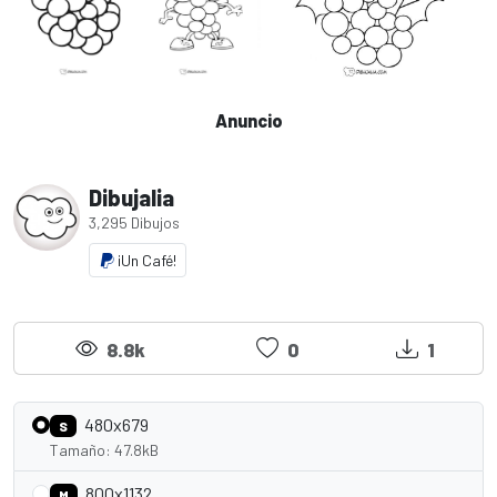
Anuncio
Dibujalia
3,295 Dibujos
¡Un Café!
8.8k
0
1
480x679
S
Tamaño: 47.8kB
800x1132
M