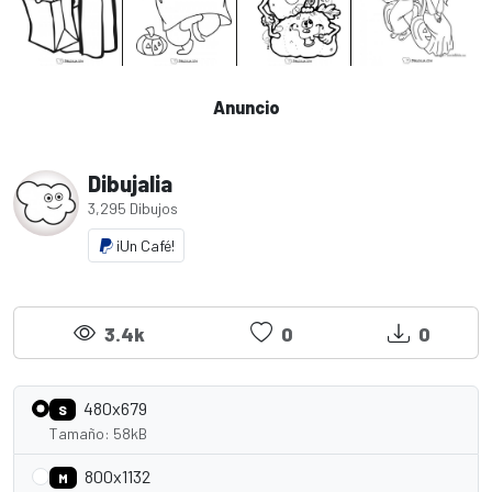
Anuncio
Dibujalia
3,295 Dibujos
¡Un Café!
3.4k
0
0
480x679
S
Tamaño: 58kB
800x1132
M