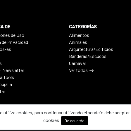
A DE
CATEGORÍAS
iones de Uso
Alimentos
a de Privacidad
Animales
os-as
Arquitectura/Edificios
Banderas/Escudos
s
Carnaval
 · Newsletter
Ver todos
ia Tools
bujalia
tar
io utiliza cookies, para continuar utilizando el servicio debe aceptar 
cookies
¡De acuerdo!
2026 - Dibujalia ha sido ⚙️ con ♥️ en ABC · Castilla-La Mancha · Esp