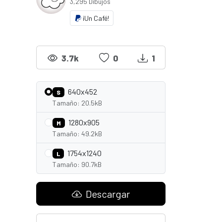
3,295 Dibujos
¡Un Café!
3.7k
0
1
640x452
S
Tamaño: 20.5kB
1280x905
M
Tamaño: 49.2kB
1754x1240
L
Tamaño: 90.7kB
Descargar