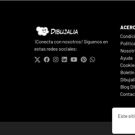
ACERC
Condic
¡Conecta con nosotros! Síguenos en
Politic
estas redes sociales:
Nosotr
Ayuda
Cookie
Boletín
Dibujal
Blog Di
Contac
Este sit
© 