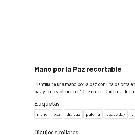
Mano por la Paz recortable
Plantilla de una mano por la paz con una paloma en s
paz y la no violencia el 30 de enero. Con linea de r
Etiquetas
mano
paz
dia paz
paloma
peace day
si
Dibujos similares