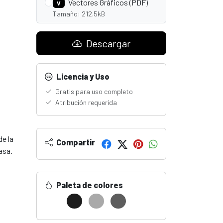
Vectores Gráficos (PDF)
V
Tamaño: 212.5kB
Descargar
Licencia y Uso
Gratis para uso completo
Atribución requerida
de la
Compartir
asa.
Paleta de colores