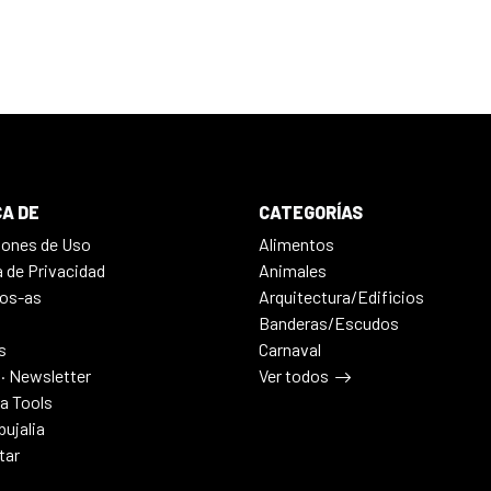
A DE
CATEGORÍAS
iones de Uso
Alimentos
a de Privacidad
Animales
os-as
Arquitectura/Edificios
Banderas/Escudos
s
Carnaval
 · Newsletter
Ver todos
ia Tools
bujalia
tar