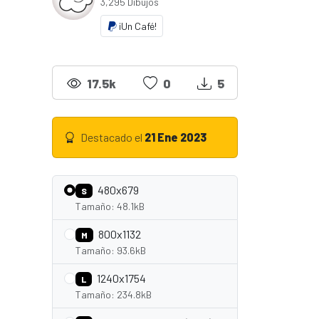
3,295 Dibujos
¡Un Café!
17.5k
0
5
Destacado el
21 Ene 2023
480x679
S
Tamaño: 48.1kB
800x1132
M
Tamaño: 93.6kB
1240x1754
L
Tamaño: 234.8kB