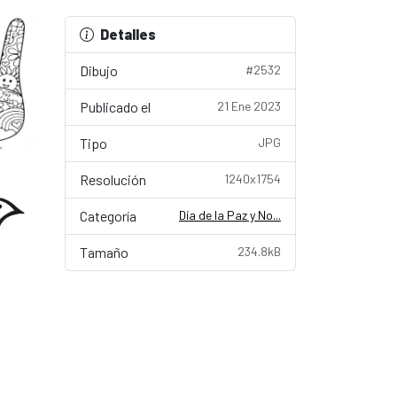
Detalles
Dibujo
#2532
Publicado el
21 Ene 2023
Tipo
JPG
Resolución
1240x1754
Categoría
Día de la Paz y No...
Tamaño
234.8kB