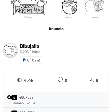
Anuncio
Dibujalia
3,295 Dibujos
¡Un Café!
4.4k
0
5
480x679
S
Tamaño: 62.9kB