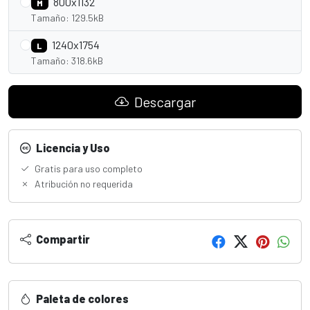
800x1132
M
Tamaño: 129.5kB
1240x1754
L
Tamaño: 318.6kB
Descargar
Licencia y Uso
Gratis para uso completo
Atribución no requerida
Compartir
Paleta de colores