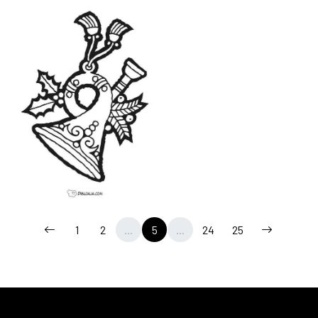
1
2
...
5
...
24
25