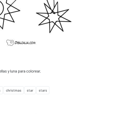
llas y luna para colorear.
s
christmas
star
stars