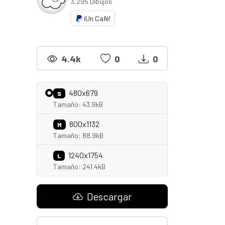
3,295 Dibujos
¡Un Café!
4.4k
0
0
480x679
S
Tamaño: 43.9kB
800x1132
M
Tamaño: 88.9kB
1240x1754
L
Tamaño: 241.4kB
Descargar