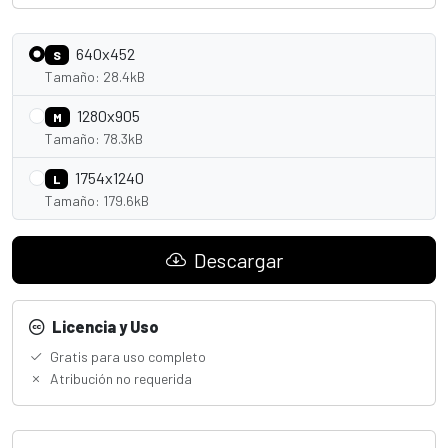
640x452
S
Tamaño: 28.4kB
1280x905
M
Tamaño: 78.3kB
1754x1240
L
Tamaño: 179.6kB
Descargar
Licencia y Uso
Gratis para uso completo
Atribución no requerida