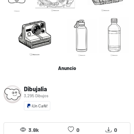
Anuncio
Dibujalia
3,295 Dibujos
¡Un Café!
3.8k
0
0