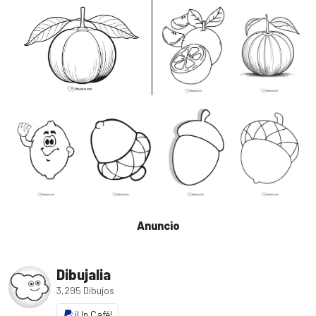
Anuncio
Dibujalia
3,295 Dibujos
¡Un Café!