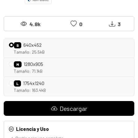
4.8k
0
3
640x452
S
Tamaño: 25.5kB
1280x905
M
Tamaño: 71.1kB
1754x1240
L
Tamaño: 163.4kB
Descargar
Licencia y Uso