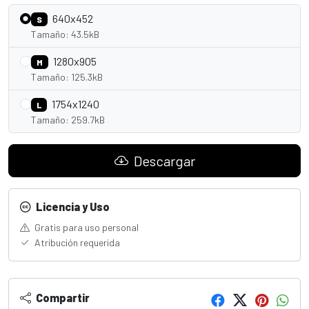
640x452
S
Tamaño: 43.5kB
1280x905
M
Tamaño: 125.3kB
1754x1240
L
Tamaño: 259.7kB
Descargar
Licencia y Uso
Gratis para uso personal
Atribución requerida
Compartir