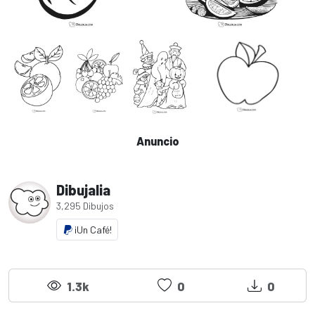
Anuncio
Dibujalia
3,295 Dibujos
¡Un Café!
1.3k
0
0