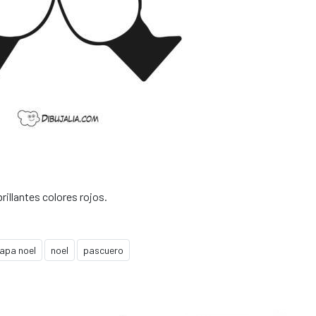
illantes colores rojos.
apa noel
noel
pascuero