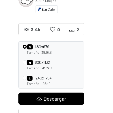
3,295 Dibujos
¡Un Café!
3.4k
0
2
480x679
S
Tamaño: 38.9kB
800x1132
M
Tamaño: 76.2kB
1240x1754
L
Tamaño: 198kB
Descargar